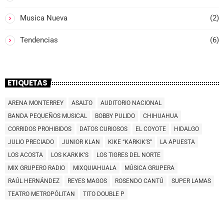
Musica Nueva
(2)
Tendencias
(6)
ETIQUETAS
ARENA MONTERREY
ASALTO
AUDITORIO NACIONAL
BANDA PEQUEÑOS MUSICAL
BOBBY PULIDO
CHIHUAHUA
CORRIDOS PROHIBIDOS
DATOS CURIOSOS
EL COYOTE
HIDALGO
JULIO PRECIADO
JUNIOR KLAN
KIKE “KARKIK’S”
LA APUESTA
LOS ACOSTA
LOS KARKIK’S
LOS TIGRES DEL NORTE
MIX GRUPERO RADIO
MIXQUIAHUALA
MÚSICA GRUPERA
RAÚL HERNÁNDEZ
REYES MAGOS
ROSENDO CANTÚ
SUPER LAMAS
TEATRO METROPÓLITAN
TITO DOUBLE P