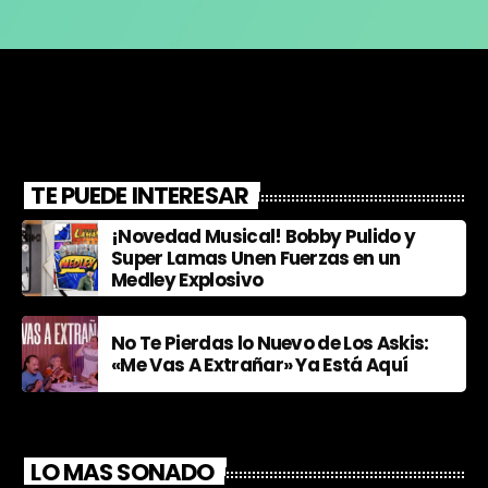
TE PUEDE INTERESAR
¡Novedad Musical! Bobby Pulido y
Super Lamas Unen Fuerzas en un
Medley Explosivo
No Te Pierdas lo Nuevo de Los Askis:
«Me Vas A Extrañar» Ya Está Aquí
LO MAS SONADO