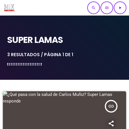
search
menu
play_arrow
SUPER LAMAS
3 RESULTADOS / PÁGINA 1 DE 1
insert_link