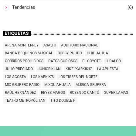
Tendencias
(6)
ETIQUETAS
ARENA MONTERREY
ASALTO
AUDITORIO NACIONAL
BANDA PEQUEÑOS MUSICAL
BOBBY PULIDO
CHIHUAHUA
CORRIDOS PROHIBIDOS
DATOS CURIOSOS
EL COYOTE
HIDALGO
JULIO PRECIADO
JUNIOR KLAN
KIKE “KARKIK’S”
LA APUESTA
LOS ACOSTA
LOS KARKIK’S
LOS TIGRES DEL NORTE
MIX GRUPERO RADIO
MIXQUIAHUALA
MÚSICA GRUPERA
RAÚL HERNÁNDEZ
REYES MAGOS
ROSENDO CANTÚ
SUPER LAMAS
TEATRO METROPÓLITAN
TITO DOUBLE P