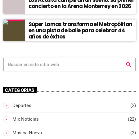
concierto en la Arena Monterrey en 2026
Súper Lamas transforma el Metropólitan
en una pista de baile para celebrar 44
años de éxitos
search
CATEGORIAS
Deportes
(2)
Mix Noticias
(22)
Musica Nueva
(2)