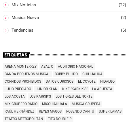
Mix Noticias
(22)
Musica Nueva
(2)
Tendencias
(6)
ETIQUETAS
ARENA MONTERREY
ASALTO
AUDITORIO NACIONAL
BANDA PEQUEÑOS MUSICAL
BOBBY PULIDO
CHIHUAHUA
CORRIDOS PROHIBIDOS
DATOS CURIOSOS
EL COYOTE
HIDALGO
JULIO PRECIADO
JUNIOR KLAN
KIKE “KARKIK’S”
LA APUESTA
LOS ACOSTA
LOS KARKIK’S
LOS TIGRES DEL NORTE
MIX GRUPERO RADIO
MIXQUIAHUALA
MÚSICA GRUPERA
RAÚL HERNÁNDEZ
REYES MAGOS
ROSENDO CANTÚ
SUPER LAMAS
TEATRO METROPÓLITAN
TITO DOUBLE P