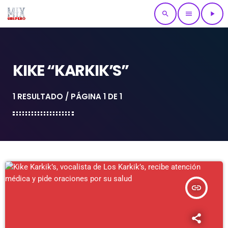
search
menu
play_arrow
KIKE “KARKIK’S”
1 RESULTADO / PÁGINA 1 DE 1
insert_link