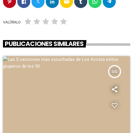
email
VALÓRALO
PUBLICACIONES SIMILARES
insert_link