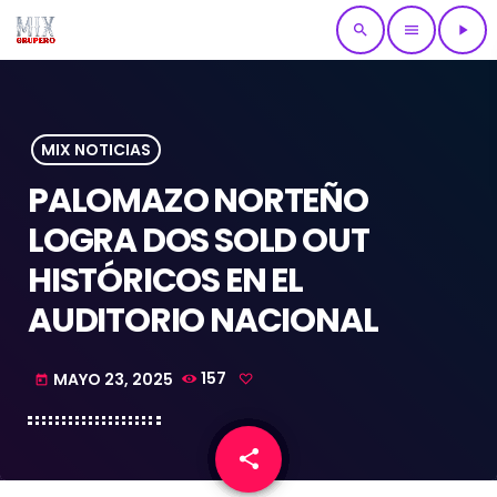
search
menu
play_arrow
MIX NOTICIAS
PALOMAZO NORTEÑO
LOGRA DOS SOLD OUT
HISTÓRICOS EN EL
AUDITORIO NACIONAL
MAYO 23, 2025
157
today
share
email