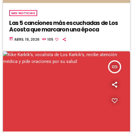
MIX NOTICIAS
Las 5 canciones más escuchadas de Los
Acosta que marcaron una época
today
ABRIL 19, 2026
105
insert_link