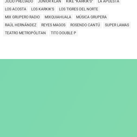
JULIO PRECIADO
JUNIOR KLAN
KIKE “KARKIK’S”
LA APUESTA
LOS ACOSTA
LOS KARKIK’S
LOS TIGRES DEL NORTE
MIX GRUPERO RADIO
MIXQUIAHUALA
MÚSICA GRUPERA
RAÚL HERNÁNDEZ
REYES MAGOS
ROSENDO CANTÚ
SUPER LAMAS
TEATRO METROPÓLITAN
TITO DOUBLE P