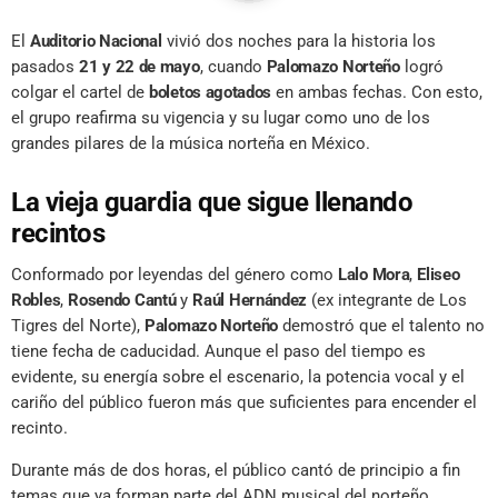
El
Auditorio Nacional
vivió dos noches para la historia los
pasados
21 y 22 de mayo
, cuando
Palomazo Norteño
logró
colgar el cartel de
boletos agotados
en ambas fechas. Con esto,
el grupo reafirma su vigencia y su lugar como uno de los
grandes pilares de la música norteña en México.
La vieja guardia que sigue llenando
recintos
Conformado por leyendas del género como
Lalo Mora
,
Eliseo
Robles
,
Rosendo Cantú
y
Raúl Hernández
(ex integrante de Los
Tigres del Norte),
Palomazo Norteño
demostró que el talento no
tiene fecha de caducidad. Aunque el paso del tiempo es
evidente, su energía sobre el escenario, la potencia vocal y el
cariño del público fueron más que suficientes para encender el
recinto.
Durante más de dos horas, el público cantó de principio a fin
temas que ya forman parte del ADN musical del norteño