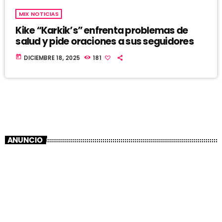
MIX NOTICIAS
Kike “Karkik’s” enfrenta problemas de
salud y pide oraciones a sus seguidores
today
DICIEMBRE 18, 2025
181
ANUNCIO