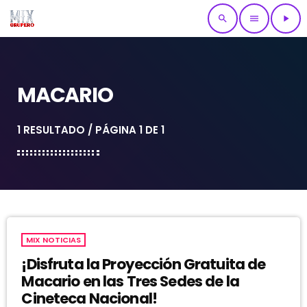
search
menu
play_arrow
MACARIO
1 RESULTADO / PÁGINA 1 DE 1
MIX NOTICIAS
¡Disfruta la Proyección Gratuita de
Macario en las Tres Sedes de la
Cineteca Nacional!