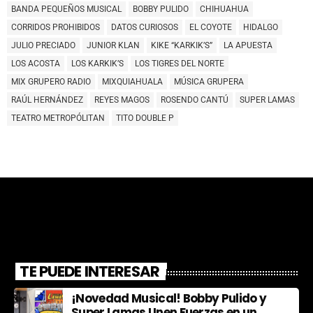
BANDA PEQUEÑOS MUSICAL
BOBBY PULIDO
CHIHUAHUA
CORRIDOS PROHIBIDOS
DATOS CURIOSOS
EL COYOTE
HIDALGO
JULIO PRECIADO
JUNIOR KLAN
KIKE “KARKIK’S”
LA APUESTA
LOS ACOSTA
LOS KARKIK’S
LOS TIGRES DEL NORTE
MIX GRUPERO RADIO
MIXQUIAHUALA
MÚSICA GRUPERA
RAÚL HERNÁNDEZ
REYES MAGOS
ROSENDO CANTÚ
SUPER LAMAS
TEATRO METROPÓLITAN
TITO DOUBLE P
TE PUEDE INTERESAR
¡Novedad Musical! Bobby Pulido y
Super Lamas Unen Fuerzas en un