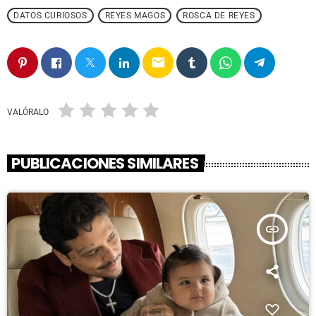
DATOS CURIOSOS
REYES MAGOS
ROSCA DE REYES
email
VALÓRALO
PUBLICACIONES SIMILARES
insert_link