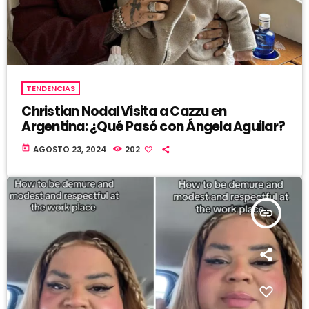
TENDENCIAS
Christian Nodal Visita a Cazzu en
Argentina: ¿Qué Pasó con Ángela Aguilar?
today
AGOSTO 23, 2024
202
insert_link