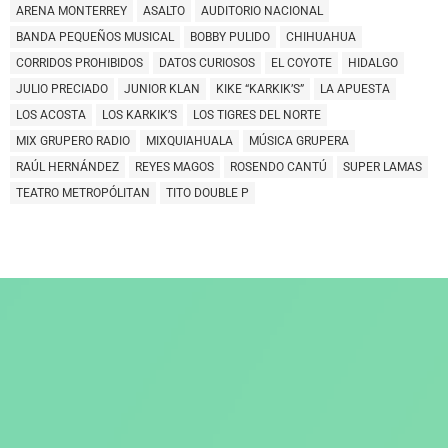
ARENA MONTERREY
ASALTO
AUDITORIO NACIONAL
BANDA PEQUEÑOS MUSICAL
BOBBY PULIDO
CHIHUAHUA
CORRIDOS PROHIBIDOS
DATOS CURIOSOS
EL COYOTE
HIDALGO
JULIO PRECIADO
JUNIOR KLAN
KIKE “KARKIK’S”
LA APUESTA
LOS ACOSTA
LOS KARKIK’S
LOS TIGRES DEL NORTE
MIX GRUPERO RADIO
MIXQUIAHUALA
MÚSICA GRUPERA
RAÚL HERNÁNDEZ
REYES MAGOS
ROSENDO CANTÚ
SUPER LAMAS
TEATRO METROPÓLITAN
TITO DOUBLE P