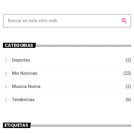
search
CATEGORIAS
Deportes
(2)
Mix Noticias
(22)
Musica Nueva
(2)
Tendencias
(6)
ETIQUETAS