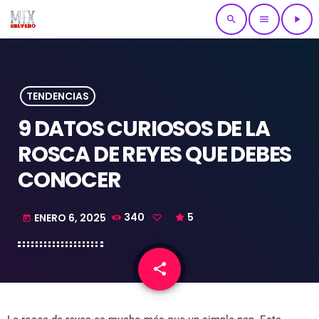
search
menu
play_arrow
TENDENCIAS
9 DATOS CURIOSOS DE LA
ROSCA DE REYES QUE DEBES
CONOCER
ENERO 6, 2025
340
5
today
share
email